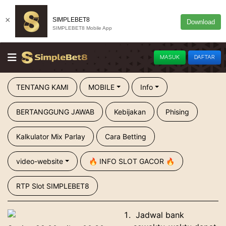
×
SIMPLEBET8
Download
SIMPLEBET8 Mobile App
MASUK
DAFTAR
TENTANG KAMI
MOBILE
Info
BERTANGGUNG JAWAB
Kebijakan
Phising
Kalkulator Mix Parlay
Cara Betting
video-website
🔥 INFO SLOT GACOR 🔥
RTP Slot SIMPLEBET8
Jadwal bank